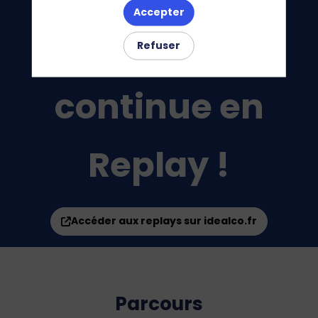
Accepter
L'Expérience
Refuser
continue en
Replay !
Accéder aux replays sur idealco.fr
Parcours