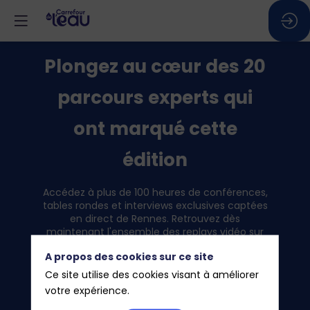
Plongez au cœur des 20
parcours experts qui
ont marqué cette
édition
Accédez à plus de 100 heures de conférences,
tables rondes et interviews exclusives captées
en direct de Rennes. Retrouvez dès
maintenant l'ensemble des replays vidéo sur
notre playlist exclusive sur idealCO, complétés
A propos des cookies sur ce site
par les supports de présentation PDF.
Ce site utilise des cookies visant à améliorer
CGLE 2026 :
votre expérience.