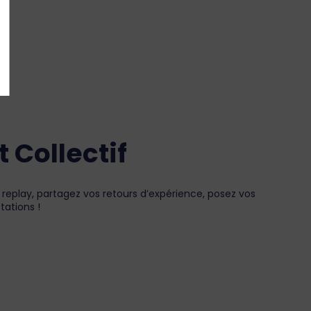
Collectif
 replay, partagez vos retours d’expérience, posez vos
tations !