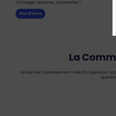
! Échangez, apprenez, transmettez !
Plus d'infos
La Commu
Acteurs de l’assainissement collectif, ingénieurs, t
question