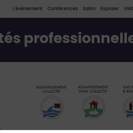
L'évènement
Conférences
Salon
Exposer
Visi
s professionnelle
e