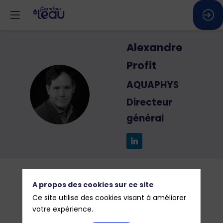
Alexandre
Profit
AQUAPHYS
AP
Directeur
général
A propos des cookies sur ce site
Description
Ce site utilise des cookies visant à améliorer
votre expérience.
Chez AQUAPHYS, je pilote le déploiement de