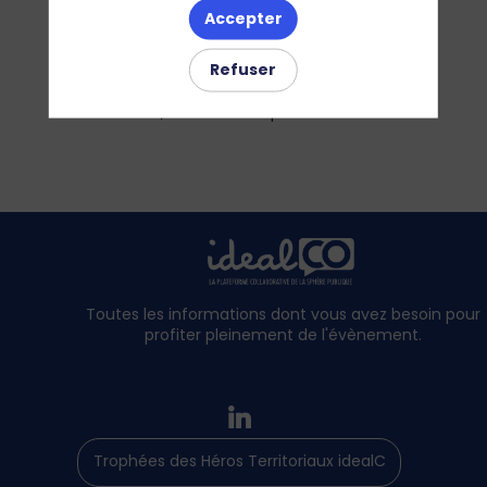
solutions data & IoT pour une gestion durable
Accepter
de l’eau : mesurer, prévenir, optimiser.
EAULISTIK combine capteurs, alertes et
Refuser
traitement sans produits chimiques pour
limiter fuites, dérives et risques sanitaires.
Toutes les informations dont vous avez besoin pour
profiter pleinement de l'évènement.
Trophées des Héros Territoriaux idealCO