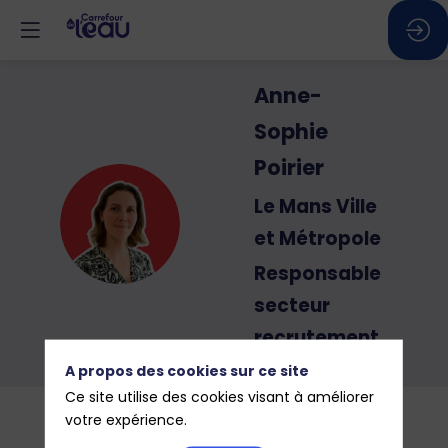
Anne-
Sophie
Poirier
Le Mans Ville
AP
et Métropole
Responsable
secteur
recrutement
A propos des cookies sur ce site
Ce site utilise des cookies visant à améliorer
votre expérience.