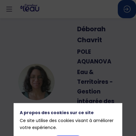
Déborah
Chavrit
POLE
AQUANOVA
Eau &
DC
Territoires -
Gestion
intégrée des
eaux
A propos des cookies sur ce site
pluviales
Ce site utilise des cookies visant à améliorer
votre expérience.