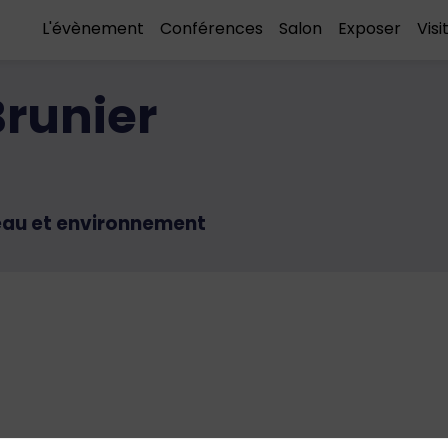
L'évènement
Conférences
Salon
Exposer
Visi
Brunier
eau et environnement