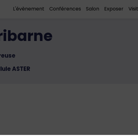
L'évènement
Conférences
Salon
Exposer
Visi
ribarne
reuse
lule ASTER