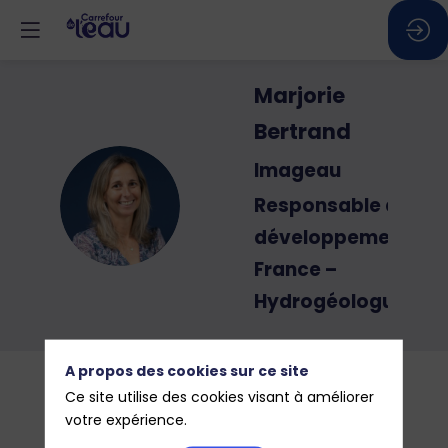
Marjorie
Bertrand
Imageau
MB
Responsable du
développement
France –
Hydrogéologue
A propos des cookies sur ce site
Ce site utilise des cookies visant à améliorer
votre expérience.