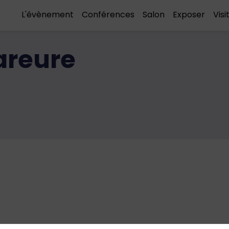
L'évènement
Conférences
Salon
Exposer
Visi
areure