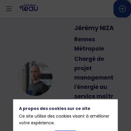
Jérémy
NIZAN
Rennes
Métropole
Chargé de
projet
JN
management de
l'énergie au
service maîtrise
d'ouvrage de la
A propos des cookies sur ce site
direction de
Ce site utilise des cookies visant à améliorer
votre expérience.
l'assainissement