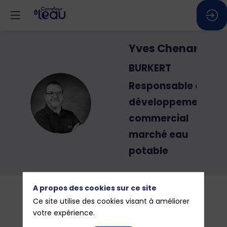
Yves
Chenard
BURKERT
Responsable du
YC
développement
commercial
marché eau
potable
A propos des cookies sur ce site
Ce site utilise des cookies visant à améliorer
votre expérience.