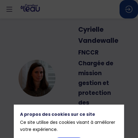
Cyrielle
Vandewalle
FNCCR
Chargée de
mission
CV
gestion et
protection
des
ressources
A propos des cookies sur ce site
en eau
Ce site utilise des cookies visant à améliorer
votre expérience.