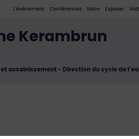
L'évènement
Conférences
Salon
Exposer
Visi
me
Kerambrun
et assainissement - Direction du cycle de l’e