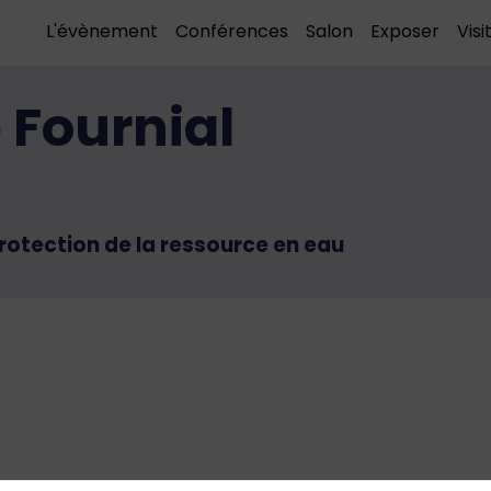
L'évènement
Conférences
Salon
Exposer
Visi
e
Fournial
rotection de la ressource en eau