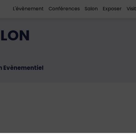
L'évènement
Conférences
Salon
Exposer
Visi
LLON
n Evènementiel