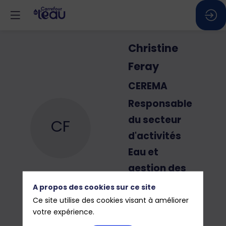
Christine
Feray
CEREMA
Responsable
du secteur
CF
d'activités
Eau et
gestion des
milieux
A propos des cookies sur ce site
aquatiques
Ce site utilise des cookies visant à améliorer
votre expérience.