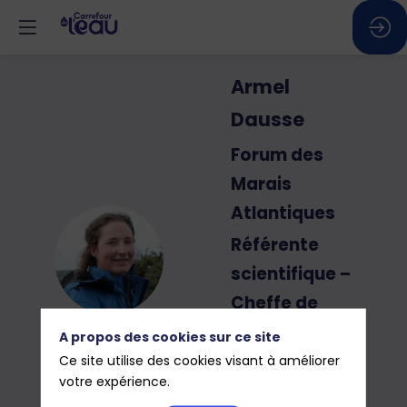
Armel
Dausse
Forum des
Marais
Atlantiques
Référente
AD
scientifique –
Cheffe de
projet
A propos des cookies sur ce site
restauration
Ce site utilise des cookies visant à améliorer
votre expérience.
des zones