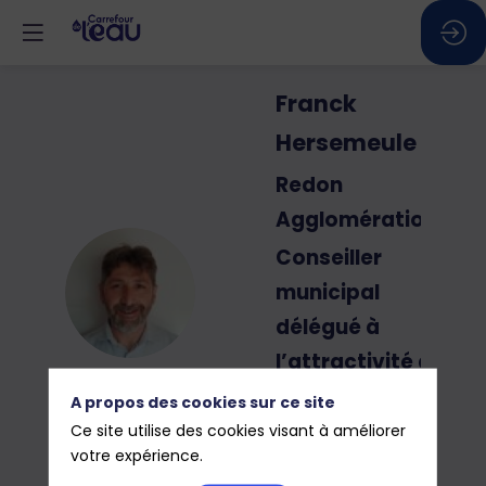
Franck
Hersemeule
Redon
Agglomération
Conseiller
FH
municipal
délégué à
l’attractivité du
centre-ville -
A propos des cookies sur ce site
Délégué
Ce site utilise des cookies visant à améliorer
votre expérience.
communautaire