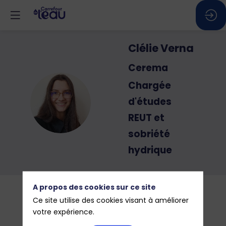
Clélie
Verna
Cerema
Chargée
CV
d'études
REUT et
sobriété
hydrique
A propos des cookies sur ce site
Ce site utilise des cookies visant à améliorer
votre expérience.